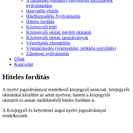
A házassági (élettársi) vagyonjogi szerződések
nyilvántartása
Hagyatéki eljárás
Hitelbiztosítéki Nyilvántartás
Hiteles fordítás
Közjegyzői letét
Közjegyzői okirat: ügyleti okiratok
Közjegyzői okirat: tanúsítványok
Végrehajtás elrendelése
Végintézkedés (végrendelet, öröklési szerződés)
Zálogjogi nyilvántartás
Díjak
Kapcsolat
Hiteles fordítás
A nyelvi jogosítvánnyal rendelkező közjegyző nemcsak közjegyzői
okiratokat készíthet az adott nyelven, hanem a közjegyzői
okiratról es annak mellékletéről hiteles fordítást is.
A Közjegyző és helyettesei angol nyelvi jogosítvánnyal
rendelkeznek.