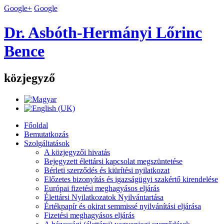
Google+
Google
Dr. Asbóth-Hermányi Lőrinc
Bence
közjegyző
Főoldal
Bemutatkozás
Szolgáltatások
A közjegyzői hivatás
Bejegyzett élettársi kapcsolat megszüntetése
Bérleti szerződés és kiürítési nyilatkozat
Előzetes bizonyítás és igazságügyi szakértő kirendelése
Európai fizetési meghagyásos eljárás
Élettársi Nyilatkozatok Nyilvántartása
Értékpapír és okirat semmissé nyilvánítási eljárása
Fizetési meghagyásos eljárás