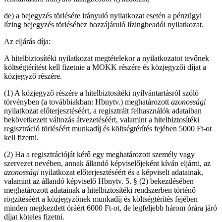
de) a bejegyzés törlésére irányuló nyilatkozat esetén a pénzügyi
lízing bejegyzés törléséhez hozzájáruló lízingbeadói nyilatkozat.
Az eljárás díja:
A hitelbiztosítéki nyilatkozat megtételekor a nyilatkozatot tevőnek
költségtérítést kell fizetnie a MOKK részére és közjegyzői díjat a
közjegyző részére.
(1) A közjegyző részére a hitelbiztosítéki nyilvántartásról szóló
törvényben (a továbbiakban: Hbnytv.) meghatározott
azonossági
nyilatkozat előterjesztéséért, a regisztrált felhasználók adataiban
bekövetkezett változás átvezetéséért, valamint a hitelbiztosítéki
regisztráció törléséért munkadíj és költségtérítés fejében 5000 Ft-ot
kell fizetni.
(2)
Ha a regisztrációját kérő egy meghatározott személy vagy
szervezet nevében, annak állandó képviselőjeként kíván eljárni, az
azonossági
nyilatkozat előterjesztéséért és a képviselt adatainak,
valamint az állandó képviselő Hbnytv.
5. § (2) bekezdésében
meghatározott adatainak a hitelbiztosítéki rendszerben történő
rögzítéséért a közjegyzőnek munkadíj és költségtérítés fejében
minden megkezdett óráért 6000 Ft-ot, de legfeljebb három órára járó
díjat köteles fizetni.