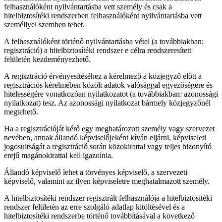
felhasználóként nyilvántartásba vett személy és csak a
hitelbiztosítéki rendszerben felhasználóként nyilvántartásba vett
személlyel szemben tehet.
A felhasználóként történő nyilvántartásba vétel (a továbbiakban:
regisztráció) a hitelbiztosítéki rendszer e célra rendszeresített
felületén kezdeményezhető.
A regisztráció érvényesítéséhez a kérelmező a közjegyző előtt a
regisztrációs kérelmében közölt adatok valósággal egyezőségére és
hitelességére vonatkozóan nyilatkozatot (a továbbiakban: azonossági
nyilatkozat) tesz. Az azonossági nyilatkozat bármely közjegyzőnél
megtehető.
Ha a regisztrációját kérő egy meghatározott személy vagy szervezet
nevében, annak állandó képviselőjeként kíván eljárni, képviseleti
jogosultságát a regisztráció során közokirattal vagy teljes bizonyító
erejű magánokirattal kell igazolnia.
Állandó képviselő lehet a törvényes képviselő, a szervezeti
képviselő, valamint az ilyen képviseletre meghatalmazott személy.
A hitelbiztosítéki rendszer regisztrált felhasználója a hitelbiztosítéki
rendszer felületén az erre szolgáló adatlap kitöltésével és a
hitelbiztosítéki rendszerbe történő továbbításával a következő