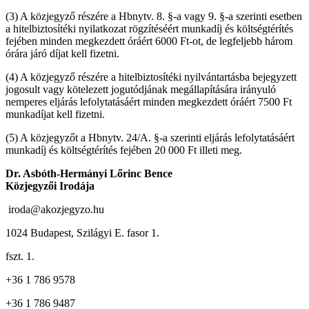
(3)
A közjegyző részére a Hbnytv.
8. §-a
vagy
9. §-a
szerinti esetben
a hitelbiztosítéki nyilatkozat rögzítéséért munkadíj és költségtérítés
fejében minden megkezdett óráért 6000 Ft-ot, de legfeljebb három
órára járó díjat kell fizetni.
(4)
A közjegyző részére a hitelbiztosítéki nyilvántartásba bejegyzett
jogosult vagy kötelezett jogutódjának megállapítására irányuló
nemperes eljárás lefolytatásáért minden megkezdett óráért 7500 Ft
munkadíjat kell fizetni.
(5)
A közjegyzőt a Hbnytv.
24/A. §-a
szerinti eljárás lefolytatásáért
munkadíj és költségtérítés fejében 20 000 Ft illeti meg.
Dr. Asbóth-Hermányi Lőrinc Bence
Közjegyzői Irodája
iroda@akozjegyzo.hu
1024 Budapest, Szilágyi E. fasor 1.
fszt. 1.
+36 1 786 9578
+36 1 786 9487