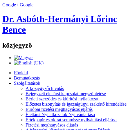
Google+
Google
Dr. Asbóth-Hermányi Lőrinc
Bence
közjegyző
Főoldal
Bemutatkozás
Szolgáltatások
A közjegyzői hivatás
Bejegyzett élettársi kapcsolat megszüntetése
Bérleti szerződés és kiürítési nyilatkozat
Előzetes bizonyítás és igazságügyi szakértő kirendelése
Európai fizetési meghagyásos eljárás
Élettársi Nyilatkozatok Nyilvántartása
Értékpapír és okirat semmissé nyilvánítási eljárása
Fizetési meghagyásos eljárás