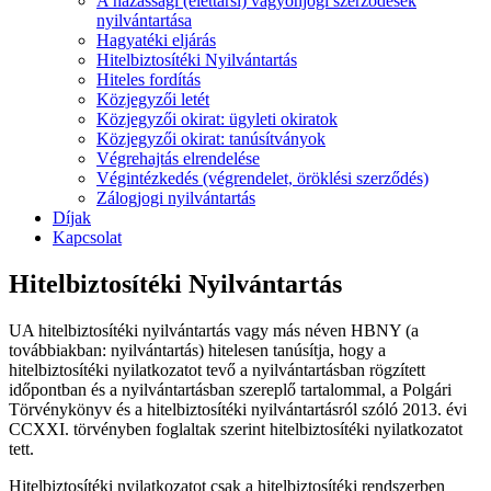
A házassági (élettársi) vagyonjogi szerződések
nyilvántartása
Hagyatéki eljárás
Hitelbiztosítéki Nyilvántartás
Hiteles fordítás
Közjegyzői letét
Közjegyzői okirat: ügyleti okiratok
Közjegyzői okirat: tanúsítványok
Végrehajtás elrendelése
Végintézkedés (végrendelet, öröklési szerződés)
Zálogjogi nyilvántartás
Díjak
Kapcsolat
Hitelbiztosítéki Nyilvántartás
UA hitelbiztosítéki nyilvántartás vagy más néven HBNY (a
továbbiakban: nyilvántartás) hitelesen tanúsítja, hogy a
hitelbiztosítéki nyilatkozatot tevő a nyilvántartásban rögzített
időpontban és a nyilvántartásban szereplő tartalommal, a Polgári
Törvénykönyv és a hitelbiztosítéki nyilvántartásról szóló 2013. évi
CCXXI. törvényben foglaltak szerint hitelbiztosítéki nyilatkozatot
tett.
Hitelbiztosítéki nyilatkozatot csak a hitelbiztosítéki rendszerben